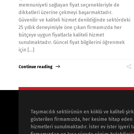
memnuniyeti sağlayan fiyat seçenekleriyle de
dikkatleri üzerine çekmeyi başarmaktadır.
Güvenilir ve kaliteli hizmet denildiğinde sektördeki
25 yıllık deneyimiyle öne çıkan firmamızda her
bütçeye uygun fiyatlarla kaliteli hizmet
sunulmaktadır. Güncel fiyat bilgilerini öğrenmek
için […]
Continue reading
Taşımacılık sektörünün en köklü ve kaliteli şirk
gösterilen firmamızda, her kesime hitap eden 
hizmetleri sunulmaktadır. İster ev ister işyeri 