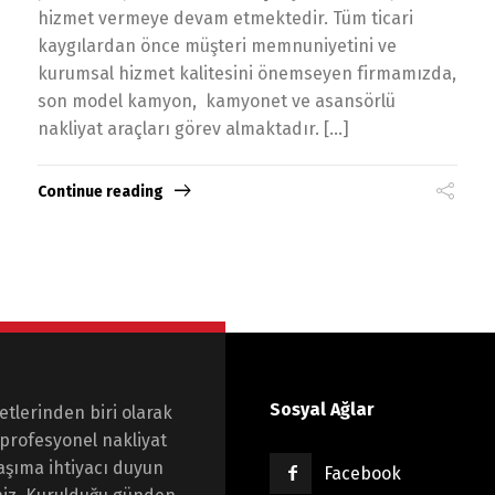
hizmet vermeye devam etmektedir. Tüm ticari
kaygılardan önce müşteri memnuniyetini ve
kurumsal hizmet kalitesini önemseyen firmamızda,
son model kamyon, kamyonet ve asansörlü
nakliyat araçları görev almaktadır. […]
Continue reading
Sosyal Ağlar
etlerinden biri olarak
profesyonel nakliyat
taşıma ihtiyacı duyun
Facebook