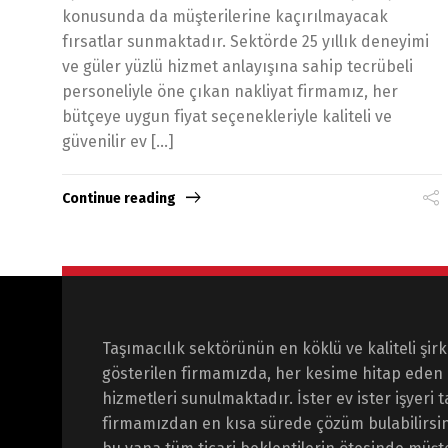
konusunda da müşterilerine kaçırılmayacak
fırsatlar sunmaktadır. Sektörde 25 yıllık deneyimi
ve güler yüzlü hizmet anlayışına sahip tecrübeli
personeliyle öne çıkan nakliyat firmamız, her
bütçeye uygun fiyat seçenekleriyle kaliteli ve
güvenilir ev […]
Continue reading
Taşımacılık sektörünün en köklü ve kaliteli şirk
gösterilen firmamızda, her kesime hitap eden 
hizmetleri sunulmaktadır. İster ev ister işyeri 
firmamızdan en kısa sürede çözüm bulabilirsi