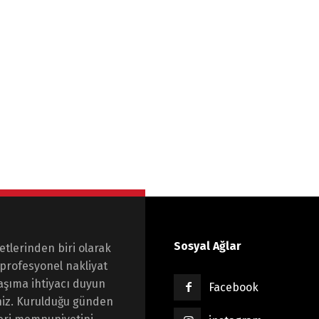
Sosyal Ağlar
etlerinden biri olarak
profesyonel nakliyat
taşıma ihtiyacı duyun
Facebook
niz. Kurulduğu günden