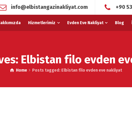
info@elbistangazinakliyat.com
+90 53
akkımızda
Hizmetlerimiz
Evden Eve Nakliyat
Blog
ves: Elbistan filo evden ev
Home
Posts tagged: Elbistan filo evden eve nakliyat